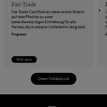
Fair Trade
Fair Trade Certified ist unser erster Schritt
auf dem Pfad hin zu einer
menschenwürdigen Entlohnung für alle
Partner, die in unserer Lieferkette tätig sind.
Programm
M
Mehr dazu
Unser Fußabdruck