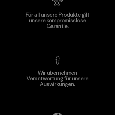
Manufacturing Sportswear Joint
Für all unsere Produkte gilt
Stock Company - Thai Binh
unsere kompromisslose
Branch
Garantie.
M
Factory
Kompromisslose Garantie
Wir übernehmen
Mehr dazu
Verantwortung für unsere
Auswirkungen.
Unser Fußabdruck