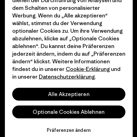
dienen der Durchführung von Analysen und
dem Schalten von personalisierter
Wie wir finanzieren
Affiliate-Programm
Werbung. Wenn du „Alle akzeptieren“
Geschenkgutscheine
Patagonia Schweiz
wählst, stimmst du der Verwendung
Seitenverzeichnis
optionaler Cookies zu. Um ihre Verwendung
Stores in deiner Nähe
abzulehnen, klicke auf „Optionale Cookies
ablehnen“. Du kannst deine Präferenzen
jederzeit ändern, indem du auf „Präferenzen
ändern“ klickst. Weitere Informationen
findest du in unserer
Cookie-Erklärung
und
© 2026 Patagonia, Inc. All Rights Reserved.
in unserer
Datenschutzerklärung
.
Alle Akzeptieren
Deutsch
Optionale Cookies Ablehnen
Präferenzen ändern