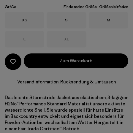
Größe
Finde meine Größe
Größenleitfaden
Größe
Größe
Größe
XS
S
M
Größe
Größe
L
XL
Zum Warenkorb
Versandinformation, Rücksendung & Umtausch
Das leichte Stormstride Jacket aus elastischem, 3-lagigem
H2No™ Performance Standard Material ist unsere aktivste
wasserdichte Shell. Sie wurde speziell für harte Einsätze
im Backcountry entwickelt und eignet sich besonders für
Powder-Action bei wechselhaftem Wetter. Hergestellt in
einem Fair Trade Certified™-Betrieb.