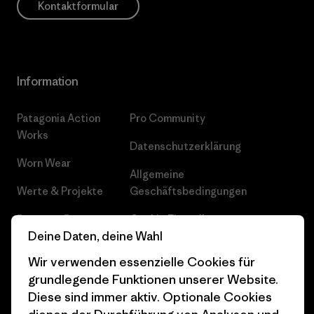
Kontaktformular
Information
Patagonia Action
Pro Community
Works
Datenschutzerklärung
Worn Wear
Allgemeine
Werte & Projekte
Geschäftsbedingungen
Progress Report
Cookie Einstellungen
Deine Daten, deine Wahl
Business Unusual
Karriere
Wir verwenden essenzielle Cookies für
Klimaziele
Pressekontakt
grundlegende Funktionen unserer Website.
Diese sind immer aktiv. Optionale Cookies
1% For The Planet
Industry program