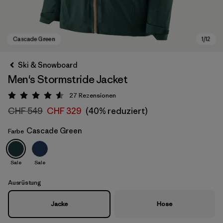
Ski & Snowboard
Men's Stormstride Jacket
27
Rezensionen
Bewertung: 4.6 / 5
CHF 549
CHF 329
(40% reduziert)
Cascade Green
Farbe
Cascade Green
Sale
Sale
Ausrüstung
Jacke
Hose