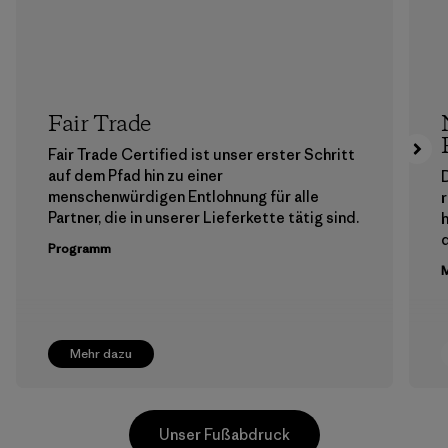
Fair Trade
Fair Trade Certified ist unser erster Schritt
auf dem Pfad hin zu einer
menschenwürdigen Entlohnung für alle
Partner, die in unserer Lieferkette tätig sind.
h
Programm
M
Mehr dazu
Unser Fußabdruck