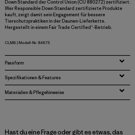
Down Standard der Control Union (CU 880272) zertifiziert.
Wer Responsible Down Standard zertifizierte Produkte
kauft, zeigt damit sein Engagement für bessere
Tierschutzpraktiken in der Daunen-Lieferkette.
Hergestellt in einem Fair Trade Certified™-Betrieb.
CLMB
| Modell-Nr. 84675
Clement Blue
Passform
Spezifikationen & Features
Materialien & Pflegehinweise
Hast du eine Frage oder gibt es etwas, das