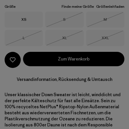
Größe
Finde meine Größe
Größenleitfaden
Größe
Größe
Größe
XS
S
M
Nicht lieferbar
Nicht lieferba
Größe
Größe
Größe
L
XL
XXL
Nicht lieferbar
Nicht lieferbar
Nicht lieferba
Zum Warenkorb
Versandinformation, Rücksendung & Umtausch
Unser klassischer Down Sweater ist leicht, winddicht und
der perfekte Kälteschutz für fast alle Einsätze. Sein zu
100% recyceltes NetPlus® Ripstop-Nylon Außenmaterial
besteht aus wiederverwerteten Fischnetzen, um die
Plastikverschmutzung der Ozeane zu reduzieren. Die
Isolierung aus 800er Daune ist nach dem Responsible