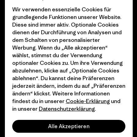
Business Unusual
Karriere
Wir verwenden essenzielle Cookies für
Klimaziele
Pressekontakt
grundlegende Funktionen unserer Website.
Diese sind immer aktiv. Optionale Cookies
1% For The Planet
Industry program
dienen der Durchführung von Analysen und
dem Schalten von personalisierter
Wie wir finanzieren
Affiliate-Programm
Werbung. Wenn du „Alle akzeptieren“
Geschenkgutscheine
Patagonia Schweiz
wählst, stimmst du der Verwendung
Seitenverzeichnis
optionaler Cookies zu. Um ihre Verwendung
Stores in deiner Nähe
abzulehnen, klicke auf „Optionale Cookies
ablehnen“. Du kannst deine Präferenzen
jederzeit ändern, indem du auf „Präferenzen
ändern“ klickst. Weitere Informationen
findest du in unserer
Cookie-Erklärung
und
© 2026 Patagonia, Inc. All Rights Reserved.
in unserer
Datenschutzerklärung
.
Alle Akzeptieren
Deutsch