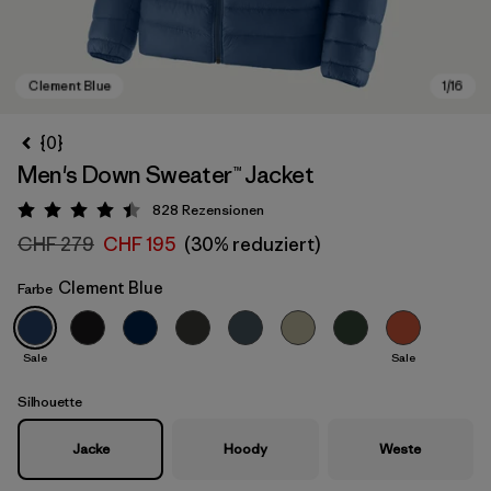
{0}
Men's Down Sweater™ Jacket
828
Rezensionen
Bewertung: 4.4 / 5
CHF 279
CHF 195
(30% reduziert)
Clement Blue
Farbe
Clement Blue
Sale
Sale
Silhouette
Jacke
Hoody
Weste