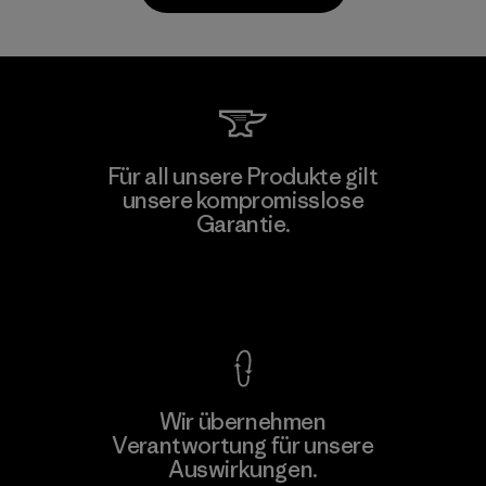
Downlite
Für all unsere Produkte gilt
unsere kompromisslose
Material-supplier
M
Garantie.
Kompromisslose Garantie
Wir übernehmen
Mehr dazu
Verantwortung für unsere
Auswirkungen.