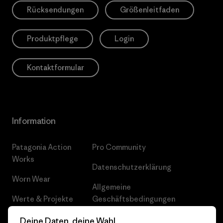
Rücksendungen
Größenleitfaden
Produktpflege
Login
Kontaktformular
Information
Patagonia Action
Pro Community
Works
Datenschutzerklärung
Worn Wear
Allgemeine
Werte & Projekte
Geschäftsbedingungen
Progress Report
Cookie Einstellungen
Deine Daten, deine Wahl