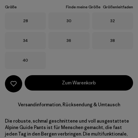
Größe
Finde meine Größe
Größenleitfaden
Größe
Größe
Größe
28
30
32
Größe
Größe
Größe
34
36
38
Größe
40
Zum Warenkorb
Versandinformation, Rücksendung & Umtausch
Die robuste, schmal geschnittene und voll ausgestattete
Alpine Guide Pants ist für Menschen gemacht, die fast
jeden Tag in den Bergen verbringen. Die multifunktionale,