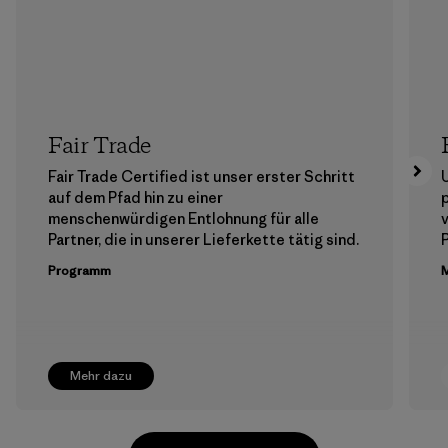
Fair Trade
Fair Trade Certified ist unser erster Schritt
auf dem Pfad hin zu einer
menschenwürdigen Entlohnung für alle
Partner, die in unserer Lieferkette tätig sind.
Programm
M
Mehr dazu