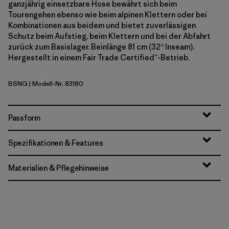
ganzjährig einsetzbare Hose bewährt sich beim
Tourengehen ebenso wie beim alpinen Klettern oder bei
Kombinationen aus beidem und bietet zuverlässigen
Schutz beim Aufstieg, beim Klettern und bei der Abfahrt
zurück zum Basislager. Beinlänge 81 cm (32“ Inseam).
Hergestellt in einem Fair Trade Certified™-Betrieb.
BSNG
| Modell-Nr. 83180
Basin Green
Passform
Spezifikationen & Features
Materialien & Pflegehinweise