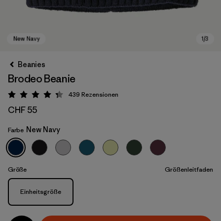
Beanies
Brodeo Beanie
439
Rezensionen
Bewertung: 4.3 / 5
CHF 55
New Navy
Farbe
New Navy
Größe
Größenleitfaden
Größe
Einheitsgröße