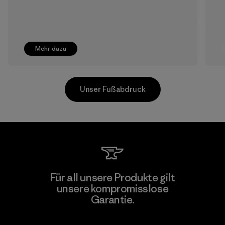
Mehr dazu
Unser Fußabdruck
Greentech Headgear Company
Für all unsere Produkte gilt
Limited - Dong Nai
unsere kompromisslose
Garantie.
Factory