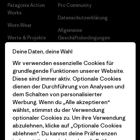
Patagonia Action
Pro Community
Works
Datenschutzerklärung
Worn Wear
Allgemeine
Werte & Projekte
Geschäftsbedingungen
Progress Report
Cookie Einstellungen
Deine Daten, deine Wahl
Wir verwenden essenzielle Cookies für
Business Unusual
Karriere
grundlegende Funktionen unserer Website.
Klimaziele
Pressekontakt
Diese sind immer aktiv. Optionale Cookies
dienen der Durchführung von Analysen und
1% For The Planet
Industry program
dem Schalten von personalisierter
Wie wir finanzieren
Affiliate-Programm
Werbung. Wenn du „Alle akzeptieren“
wählst, stimmst du der Verwendung
Geschenkgutscheine
Patagonia Schweiz
optionaler Cookies zu. Um ihre Verwendung
Seitenverzeichnis
abzulehnen, klicke auf „Optionale Cookies
Stores in deiner Nähe
ablehnen“. Du kannst deine Präferenzen