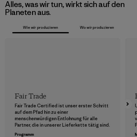
Alles, was wir tun, wirkt sich auf den
Planeten aus.
Wie wir produzieren
Wo wir produzieren
Fair Trade
Fair Trade Certified ist unser erster Schritt
auf dem Pfad hin zu einer
menschenwürdigen Entlohnung für alle
Partner, die in unserer Lieferkette tätig sind.
Programm
M