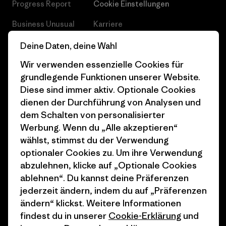
Progress Report
Cookie Einstellungen
Business Unusual
Karriere
Klimaziele
Pressekontakt
Deine Daten, deine Wahl
Wir verwenden essenzielle Cookies für
1% For The Planet
Industry program
grundlegende Funktionen unserer Website.
Wie wir finanzieren
Affiliate-Programm
Diese sind immer aktiv. Optionale Cookies
dienen der Durchführung von Analysen und
Geschenkgutscheine
Patagonia Schweiz
dem Schalten von personalisierter
Seitenverzeichnis
Stores in deiner Nähe
Werbung. Wenn du „Alle akzeptieren“
wählst, stimmst du der Verwendung
optionaler Cookies zu. Um ihre Verwendung
abzulehnen, klicke auf „Optionale Cookies
ablehnen“. Du kannst deine Präferenzen
jederzeit ändern, indem du auf „Präferenzen
© 2026 Patagonia, Inc. All Rights Reserved.
ändern“ klickst. Weitere Informationen
findest du in unserer
Cookie-Erklärung
und