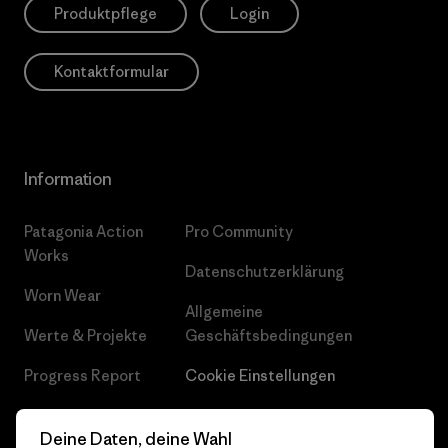
Produktpflege
Login
Kontaktformular
Information
Patagonia Action
Pro Community
Works
Datenschutzerklärung
Worn Wear
Allgemeine
Werte & Projekte
Geschäftsbedingungen
Progress Report
Cookie Einstellungen
Business Unusual
Karriere
Deine Daten, deine Wahl