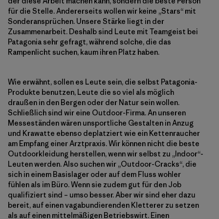
der diese Arbeit machen kann, sondern die beste Person
für die Stelle. Andererseits wollen wir keine „Stars“ mit
Sonderansprüchen. Unsere Stärke liegt in der
Zusammenarbeit. Deshalb sind Leute mit Teamgeist bei
Patagonia sehr gefragt, während solche, die das
Rampenlicht suchen, kaum ihren Platz haben.
Wie erwähnt, sollen es Leute sein, die selbst Patagonia-
Produkte benutzen, Leute die so viel als möglich
draußen in den Bergen oder der Natur sein wollen.
Schließlich sind wir eine Outdoor-Firma. An unseren
Messeständen wären unsportliche Gestalten in Anzug
und Krawatte ebenso deplatziert wie ein Kettenraucher
am Empfang einer Arztpraxis. Wir können nicht die beste
Outdoorkleidung herstellen, wenn wir selbst zu „Indoor“-
Leuten werden. Also suchen wir „Outdoor-Cracks“, die
sich in einem Basislager oder auf dem Fluss wohler
fühlen als im Büro. Wenn sie zudem gut für den Job
qualifiziert sind – umso besser. Aber wir sind eher dazu
bereit, auf einen vagabundierenden Kletterer zu setzen
als auf einen mittelmäßigen Betriebswirt. Einen