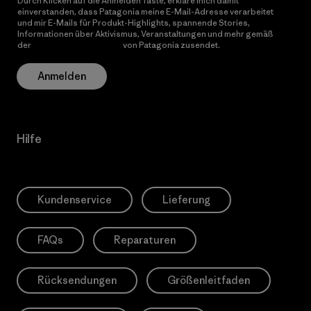
Durch Klicken auf die Anmelden Taste, erkläre mich damit
einverstanden, dass Patagonia meine E-Mail-Adresse verarbeitet
und mir E-Mails für Produkt-Highlights, spannende Stories,
Informationen über Aktivismus, Veranstaltungen und mehr gemäß
der
Datenschutzerklärung
von Patagonia zusendet.
Anmelden
Hilfe
Kundenservice
Lieferung
FAQs
Reparaturen
Rücksendungen
Größenleitfaden