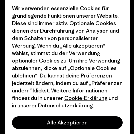
Klimaziele
Pressekontakt
Wir verwenden essenzielle Cookies für
1% For The Planet
Industry program
grundlegende Funktionen unserer Website.
Diese sind immer aktiv. Optionale Cookies
Wie wir finanzieren
Affiliate-Programm
dienen der Durchführung von Analysen und
dem Schalten von personalisierter
Geschenkgutscheine
Patagonia Schweiz
Werbung. Wenn du „Alle akzeptieren“
Seitenverzeichnis
Stores in deiner Nähe
wählst, stimmst du der Verwendung
optionaler Cookies zu. Um ihre Verwendung
abzulehnen, klicke auf „Optionale Cookies
ablehnen“. Du kannst deine Präferenzen
jederzeit ändern, indem du auf „Präferenzen
© 2026 Patagonia, Inc. All Rights Reserved.
ändern“ klickst. Weitere Informationen
findest du in unserer
Cookie-Erklärung
und
in unserer
Datenschutzerklärung
.
Deutsch
Alle Akzeptieren