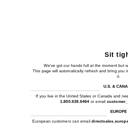
Sit tig
We’ve got our hands full at the moment but 
This page will automatically refresh and bring you
it.
U.S. & CAN
If you live in the United States or Canada and nee
1.800.638.6464
or email
customer_
EUROPE
European customers can email
directsales.euro