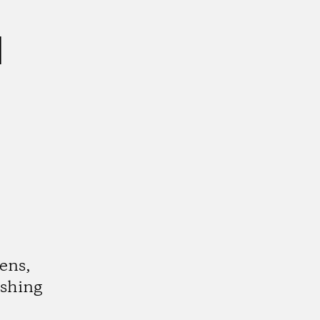
d
ens,
ishing
.