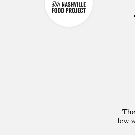
The
low-w