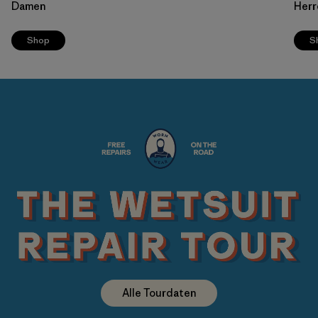
Damen
Herr
Shop
S
Alle Tourdaten