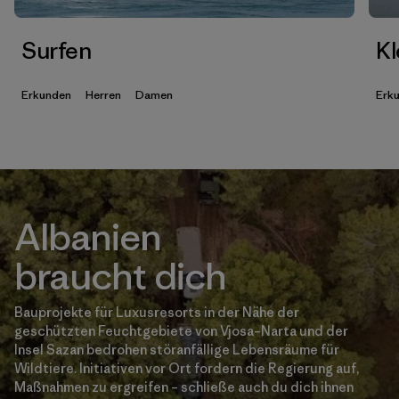
Surfen
Kl
Erkunden
Herren
Damen
Erk
Albanien
braucht dich
Bauprojekte für Luxusresorts in der Nähe der
geschützten Feuchtgebiete von Vjosa–Narta und der
Insel Sazan bedrohen störanfällige Lebensräume für
Wildtiere. Initiativen vor Ort fordern die Regierung auf,
Maßnahmen zu ergreifen – schließe auch du dich ihnen