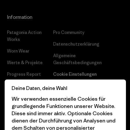
Information
Patagonia Action
Pro Community
Works
Datenschutzerklärung
Worn Wear
Allgemeine
Werte & Projekte
Geschäftsbedingungen
Progress Report
Cookie Einstellungen
Business Unusual
Karriere
Deine Daten, deine Wahl
Klimaziele
Pressekontakt
Wir verwenden essenzielle Cookies für
grundlegende Funktionen unserer Website.
1% For The Planet
Industry program
Diese sind immer aktiv. Optionale Cookies
dienen der Durchführung von Analysen und
Wie wir finanzieren
Affiliate-Programm
dem Schalten von personalisierter