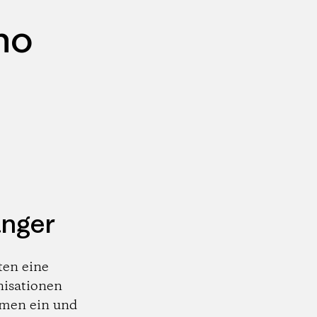
no
änger
ten eine
nisationen
emen ein und