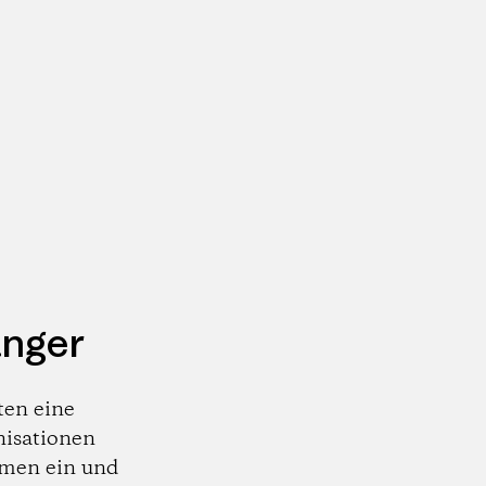
änger
ten eine
nisationen
emen ein und