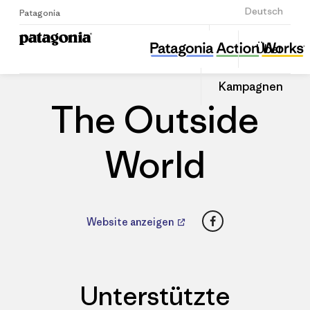
Anmelden
Deutsch
Patagonia
The Outside World
Diesen
Über
Beitrag
Home
Händler
Auf
teilen
Linked
Patago
Kampagnen
teilen
Händle
The Outside
World
Facebook
Website anzeigen
Unterstützte