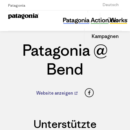
Anmelden
Deutsch
Patagonia
Patagonia @ Bend
Diesen
Über
Beitrag
Home
Händler
Auf
teilen
Linked
Patago
Kampagnen
teilen
Händle
Patagonia @
Bend
Facebook
Website anzeigen
Unterstützte