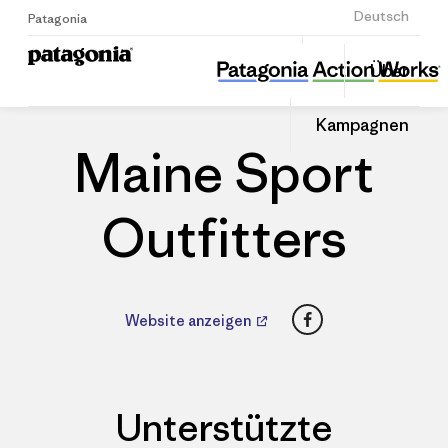
Anmelden
Deutsch
Patagonia
Maine Sport Outfitters
Diesen
Über
Beitrag
Home
Händler
Auf
teilen
Linked
Patago
Kampagnen
teilen
Händle
Maine Sport
Outfitters
Facebook
Website anzeigen
Unterstützte