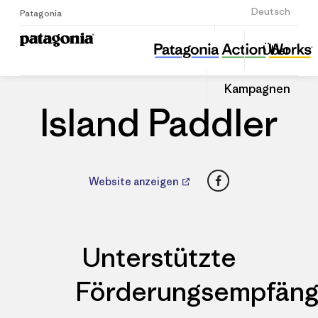
Anmelden
Deutsch
Patagonia
Island Paddler
Diesen
Über
Beitrag
Home
Händler
Auf
teilen
Linked
Patago
Kampagnen
teilen
Händle
Island Paddler
Facebook
Website anzeigen
Unterstützte
Förderungsempfäng