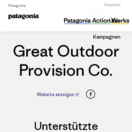
Anmelden
Deutsch
Patagonia
Great Outdoor Provision Co.
Diesen
Über
Beitrag
Home
Händler
Auf
teilen
Linked
Patago
Kampagnen
teilen
Händle
Great Outdoor
Provision Co.
Facebook
Website anzeigen
Unterstützte