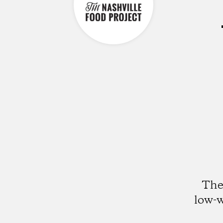
The
low-w