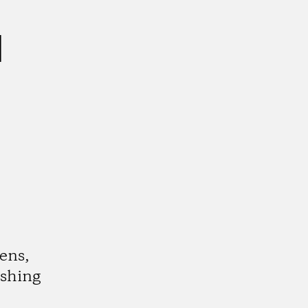
d
ens,
ishing
.