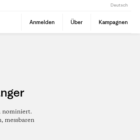
Deutsch
Diesen
Anmelden
Über
Kampagnen
Beitrag
Auf
teilen
Linked
Patago
teilen
Händle
änger
 nominiert.
n, messbaren