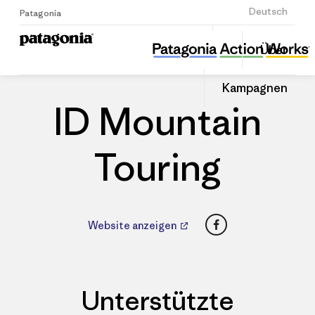
Anmelden
Deutsch
Patagonia
ID Mountain Touring
Diesen
Über
Beitrag
Home
Händler
Auf
teilen
Linked
Patago
Kampagnen
teilen
Händle
ID Mountain
Touring
Facebook
Website anzeigen
Unterstützte