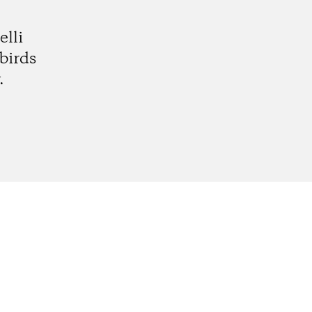
elli
birds
.
k