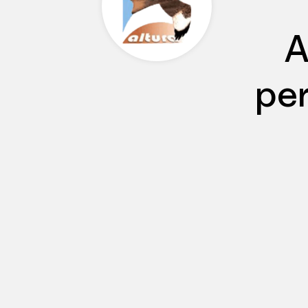
A
per