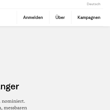
Deutsch
Diesen
Anmelden
Über
Kampagnen
Beitrag
Auf
teilen
Linked
Patago
teilen
Händle
änger
 nominiert.
n, messbaren