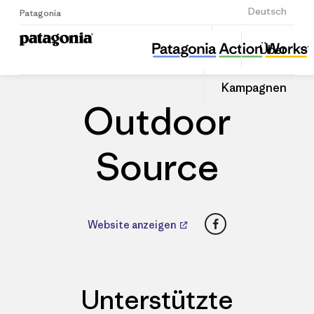
Anmelden
Deutsch
Patagonia
Outdoor Source
Diesen
Über
Beitrag
Home
Händler
Auf
teilen
Linked
Patago
Kampagnen
teilen
Händle
Outdoor
Source
Facebook
Website anzeigen
Unterstützte