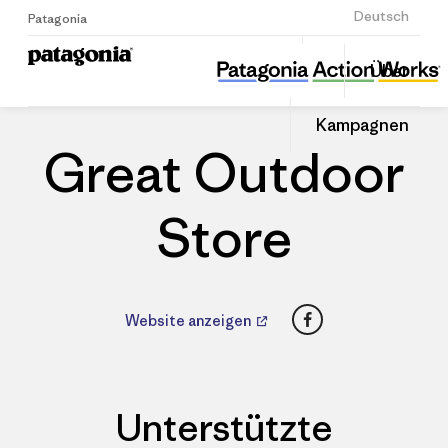
Anmelden
Deutsch
Patagonia
Great Outdoor Store
Diesen
Über
Beitrag
Home
Händler
Auf
teilen
Linked
Patago
Kampagnen
teilen
Händle
Great Outdoor
Store
Facebook
Website anzeigen
Unterstützte