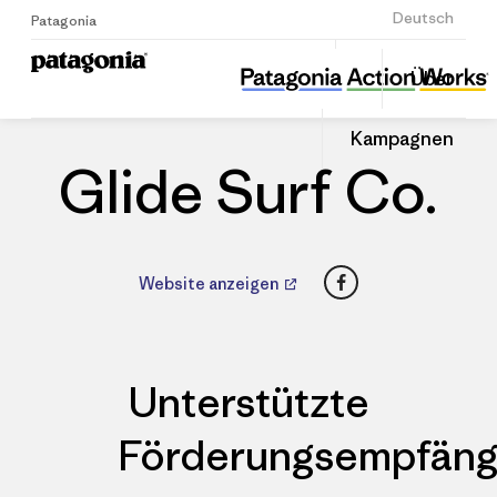
Anmelden
Deutsch
Patagonia
Glide Surf Co.
Diesen
Über
Beitrag
Home
Händler
Auf
teilen
Linked
Patago
Kampagnen
teilen
Händle
Glide Surf Co.
Facebook
Website anzeigen
Unterstützte
Förderungsempfäng