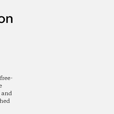
ion
free-
e
m and
shed