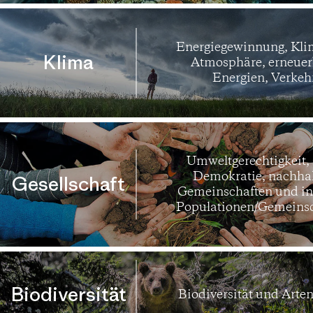
Energiegewinnung, Kli
Klima
Atmosphäre, erneuer
Energien, Verkeh
Umweltgerechtigkeit, 
Demokratie, nachhal
Gesellschaft
Gemeinschaften und in
Populationen/Gemeins
Biodiversität
Biodiversität und Arte