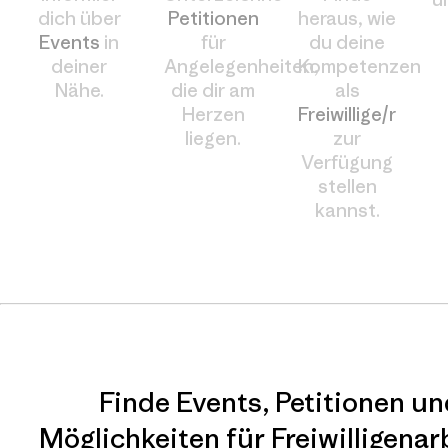
dich über
Petitionen
heraus, wie
Events
in
für
du deine
deiner
Angelegenheiten,
Kompetenzen
Nähe.
die dir am
als
Herzen
Freiwillige/r
liegen.
zur
Verfügung
stellen
kannst.
Finde Events, Petitionen u
Möglichkeiten für Freiwilligenarb