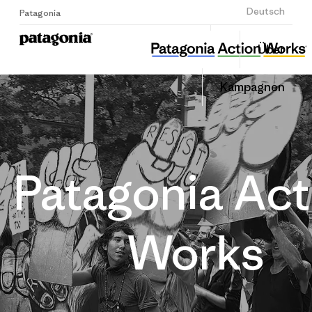
Anmelden
Deutsch
Patagonia
Über
Kampagnen
Patagonia Act
Works