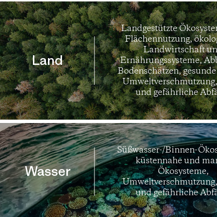
Landgestützte Ökosyst
Flächennutzung, ökolo
Landwirtschaft u
Land
Ernährungssysteme, Ab
Bodenschätzen, gesunde
Umweltverschmutzung, 
und gefährliche Abfä
Süßwasser-/Binnen-Öko
küstennahe und ma
Wasser
Ökosysteme,
Umweltverschmutzung, 
und gefährliche Abfä