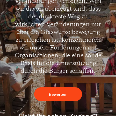
Veränderungen verfolgen. Weil
wir davon überzeugt sind, dass
der direkteste Weg zu
wirklichen Veränderungen nur
über die Graswurzelbewegung
zu erreichen ist, konzentrieren
wir unsere Förderungen auf
Organisationen, die eine solide
Basis für die Unterstützung
durch die Bürger schaffen.
Bewerben