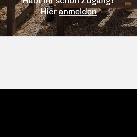
Habt ihr schon Zugang?
Hier
anmelden
Patagonia.com
Über
© 2026 Patagonia,
Inc. Alle Rechte
Login Förderungsempfänger
vorbehalten.
Datenschutzerklärung
Nutzungsbedingungen
Kontakt
Do Not Sell My Personal
Information