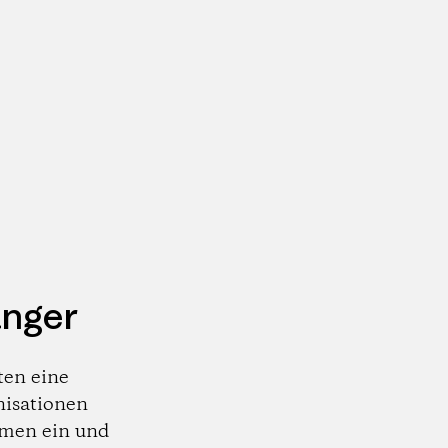
änger
ten eine
nisationen
emen ein und