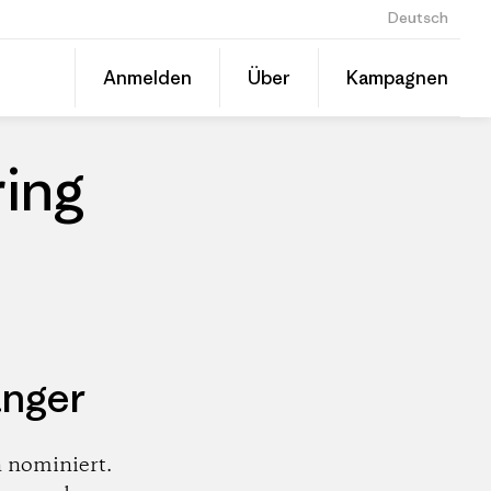
Deutsch
Diesen
Anmelden
Über
Kampagnen
Beitrag
Auf
teilen
Linked
Patago
teilen
Händle
ing
änger
 nominiert.