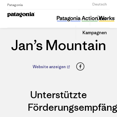
Anmelden
Deutsch
Patagonia
Jan’s Mountain
Diesen
Über
Beitrag
Home
Händler
Auf
teilen
Linked
Patago
Kampagnen
teilen
Händle
Jan’s Mountain
Facebook
Website anzeigen
Unterstützte
Förderungsempfäng