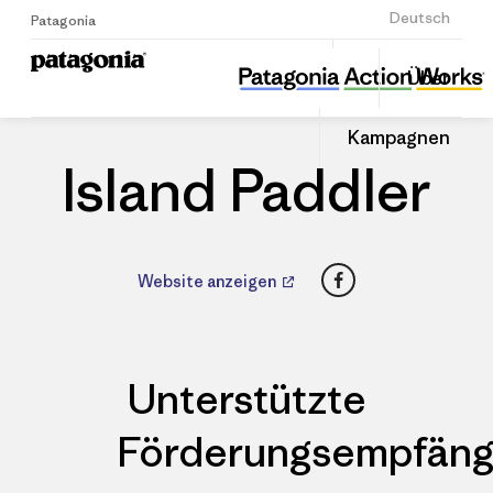
Anmelden
Deutsch
Patagonia
Island Paddler
Diesen
Über
Beitrag
Home
Händler
Auf
teilen
Linked
Patago
Kampagnen
teilen
Händle
Island Paddler
Facebook
Website anzeigen
Unterstützte
Förderungsempfäng