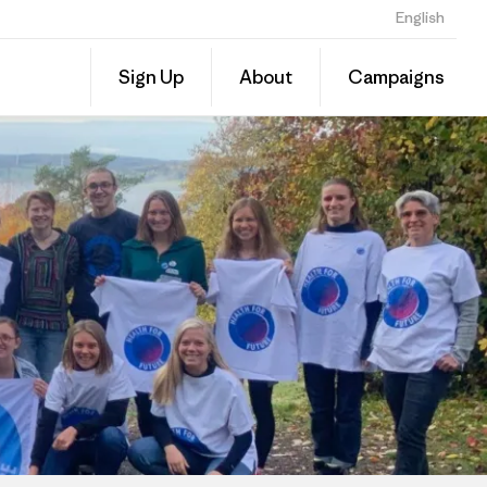
English
Share
Sign Up
About
Campaigns
this
Share
Grante
on
Linked