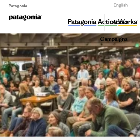
Sign Up
English
Patagonia
뿌리와 이끼
Share
About
this
Home
Share
Grante
on
Campaigns
Linked