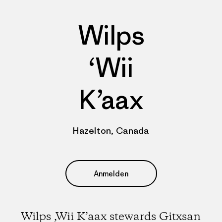
Wilps
‘Wii
K’aax
Hazelton, Canada
Anmelden
Wilps ‚Wii K’aax stewards Gitxsan