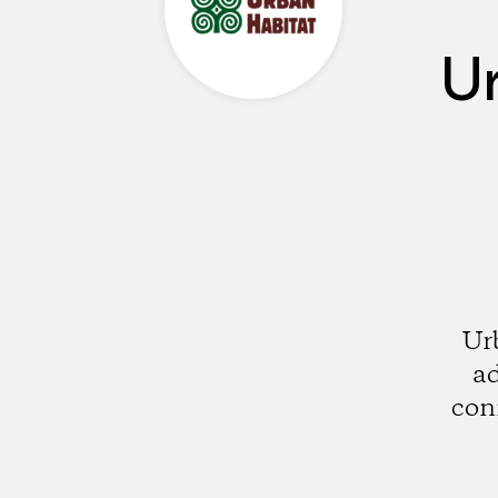
U
Ur
ad
con