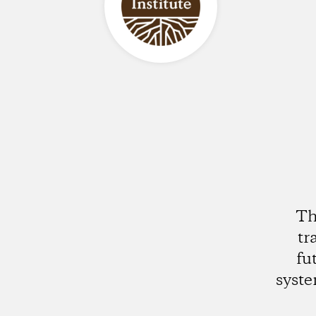
Th
tr
fu
syste