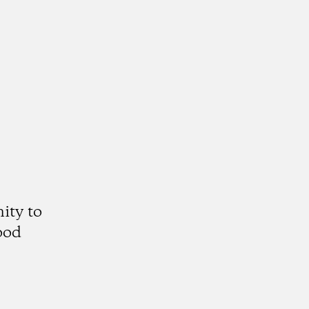
ity to
ood
gram