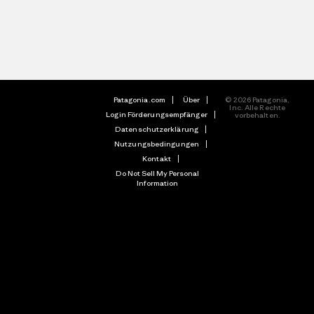
Patagonia.com
Über
© 2026 Patagonia,
Inc. Alle Rechte
Login Förderungsempfänger
vorbehalten.
Datenschutzerklärung
Nutzungsbedingungen
Kontakt
Do Not Sell My Personal
Information