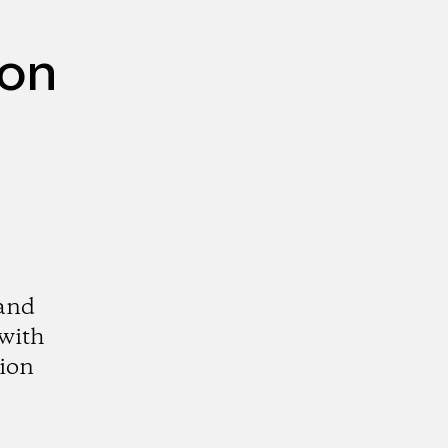
mon
 and
 with
tion