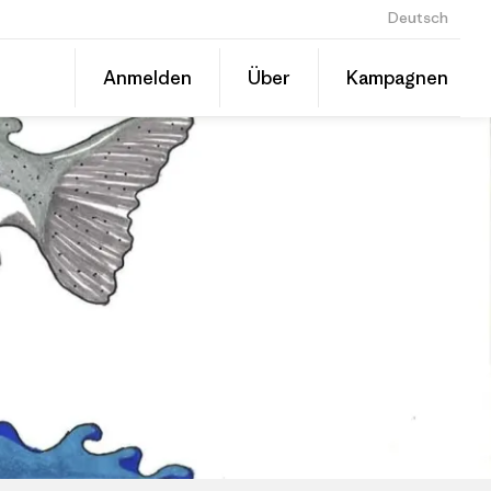
Deutsch
Diesen
Anmelden
Über
Kampagnen
Beitrag
Auf
teilen
Linked
Grante
teilen