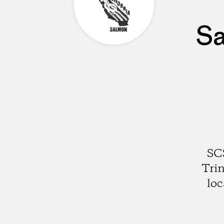
Sa
SCS
Trin
loc