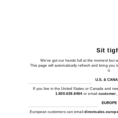
Sit tig
We’ve got our hands full at the moment but 
This page will automatically refresh and bring you
it.
U.S. & CAN
If you live in the United States or Canada and nee
1.800.638.6464
or email
customer_
EUROPE
European customers can email
directsales.euro