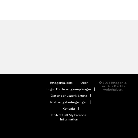
Patagonia.com
Über
© 2026 Patagonia,
Inc. Alle Rechte
Login Förderungsempfänger
vorbehalten.
Datenschutzerklärung
Nutzungsbedingungen
Kontakt
Do Not Sell My Personal
Information