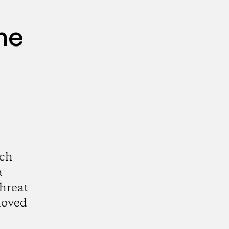
he
och
a
threat
loved