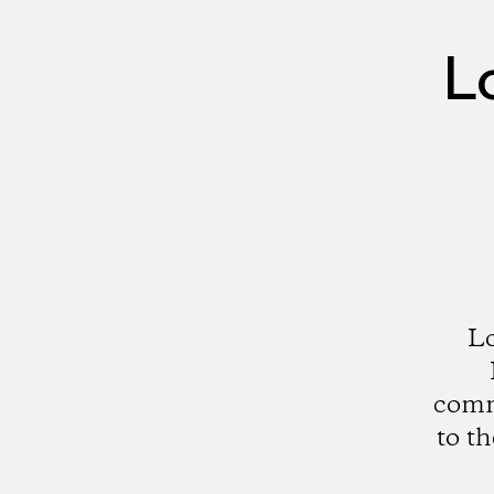
L
Lo
comme
to t