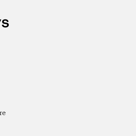
ys
re