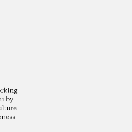
orking
ju by
ulture
eness