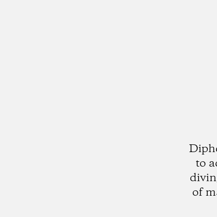
Diphd
to a
divin
of m