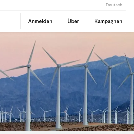
Deutsch
Diesen
Anmelden
Über
Kampagnen
Beitrag
Auf
teilen
Linked
Grante
teilen