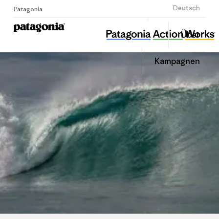
Anmelden
Deutsch
Patagonia
성남환경운동연합
Diesen
Über
Beitrag
Home
Auf
teilen
Linked
Grante
Kampagnen
teilen