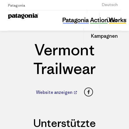
Anmelden
Deutsch
Patagonia
Vermont Trailwear
Diesen
Über
Beitrag
Home
Händler
Auf
teilen
Linked
Patago
Kampagnen
teilen
Händle
Vermont
Trailwear
Facebook
Website anzeigen
Unterstützte