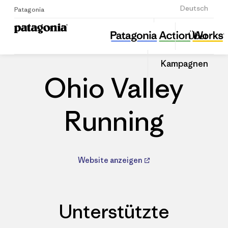
Anmelden
Deutsch
Patagonia
Ohio Valley Running
Diesen
Über
Beitrag
Home
Händler
Auf
teilen
Linked
Patago
Kampagnen
teilen
Händle
Ohio Valley
Running
Website anzeigen
Unterstützte