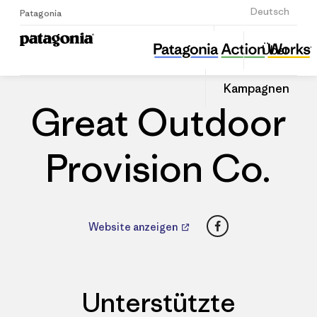
Anmelden
Deutsch
Patagonia
Great Outdoor Provision Co.
Diesen
Über
Beitrag
Home
Händler
Auf
teilen
Linked
Patago
Kampagnen
teilen
Händle
Great Outdoor
Provision Co.
Facebook
Website anzeigen
Unterstützte