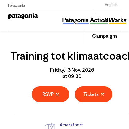
Sign Up
English
Patagonia
Training tot klimaatcoach
Share
About
this
Home
Grantee
Share
Event
on
Campaigns
Linked
Training tot klimaatcoac
Friday, 13 Nov. 2026
at 09:30
RSVP
Tickets
Amersfoort