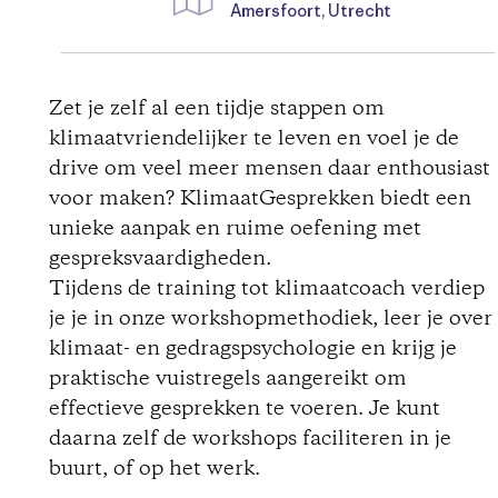
Amersfoort, Utrecht
D
i
Zet je zelf al een tijdje stappen om
klimaatvriendelijker te leven en voel je de
r
drive om veel meer mensen daar enthousiast
voor maken? KlimaatGesprekken biedt een
e
unieke aanpak en ruime oefening met
c
gespreksvaardigheden.
Tijdens de training tot klimaatcoach verdiep
t
je je in onze workshopmethodiek, leer je over
klimaat- en gedragspsychologie en krijg je
i
praktische vuistregels aangereikt om
effectieve gesprekken te voeren. Je kunt
o
daarna zelf de workshops faciliteren in je
buurt, of op het werk.
n