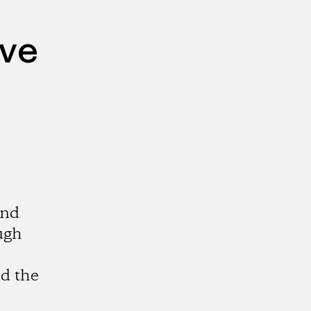
ive
and
ugh
d the