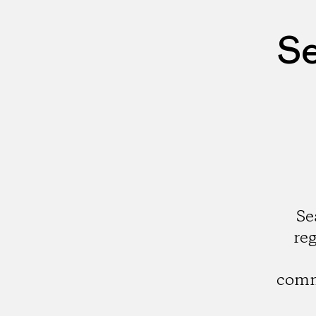
Se
Se
re
comm